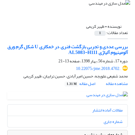
نویسنده =
ظهیر کریمی
تعداد مقالات:
1
بررسی عددی و تجربی بازگشت فنری در خمکاری U شکل گرم ورق
آلومینیوم آلیاژی AL5083-H111
دوره 17، شماره 56، بهار 1398، صفحه
13-21
10.22075/jme.2018.4702.
محمد شفیعی علویجه، حسین امیرآبادی، حسین ترابیان، ظهیر کریمی
مشاهده مقاله
اصل مقاله
1.31 M
مقالات آماده انتشار
شماره جاری
شماره‌های پیشین نشریه