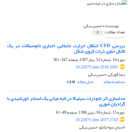
نویسنده =
حسین بیکی
تعداد مقالات:
2
بررسی CFD انتقال حرارت جابجایی اجباری نانوسیالات در یک
کانال حاوی ذرات کروی شکل
دوره 16، شماره 52، بهار 1397، صفحه
347-361
10.22075/jme.2018.2945
رضا گورکی، حسین بیکی
مشاهده مقاله
اصل مقاله
1.8 M
مدلسازی اثر نانوذرات سیلیکا در لایه میانی یک استخر خورشیدی با
گرادیان شوری
دوره 15، شماره 50، پاییز 1396، صفحه
49-61
10.22075/jme.2017.2743
احسان سوختانلو، حسین بیکی