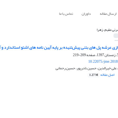
ارسال مقاله
داوران
تماس با ما
تی مقیم، زهرا
پل های بتنی پیش‌تنیده بر پایه آیین نامه های اشتو استاندارد و آشتو LRFD با بهره‌جویی از الگوریتم
209-219
10.22075/jme.2018
 علی خیرالدین، حسین نادرپور، حسین رحمانی
اصل مقاله
1.27 M