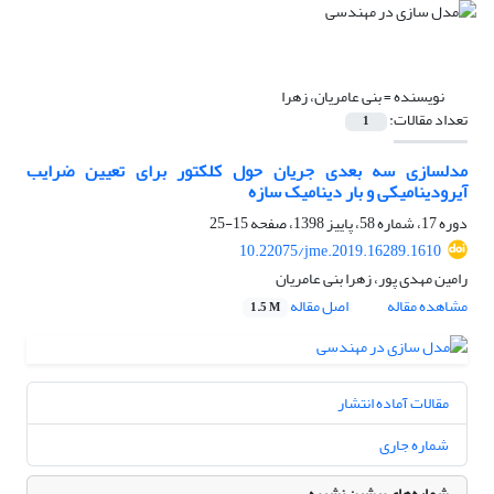
نویسنده =
بنی عامریان، زهرا
تعداد مقالات:
1
مدلسازی سه بعدی جریان حول کلکتور برای تعیین ضرایب
آیرودینامیکی و بار دینامیک سازه
دوره 17، شماره 58، پاییز 1398، صفحه
15-25
10.22075/jme.2019.16289.1610
رامین مهدی پور، زهرا بنی عامریان
مشاهده مقاله
اصل مقاله
1.5 M
مقالات آماده انتشار
شماره جاری
شماره‌های پیشین نشریه