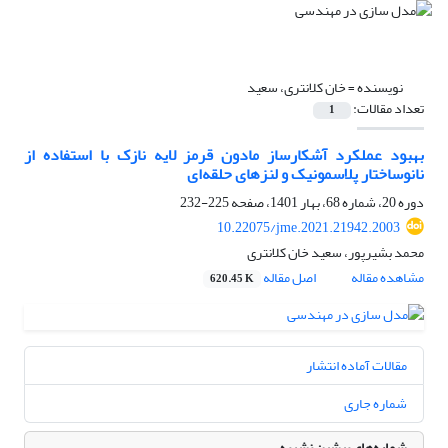
نویسنده =
خان کلانتری، سعید
تعداد مقالات:
1
بهبود عملکرد آشکارساز مادون قرمز لایه نازک با استفاده از
نانوساختار پلاسمونیک و لنزهای حلقه‌ای
دوره 20، شماره 68، بهار 1401، صفحه
225-232
10.22075/jme.2021.21942.2003
محمد بشیرپور، سعید خان کلانتری
مشاهده مقاله
اصل مقاله
620.45 K
مقالات آماده انتشار
شماره جاری
شماره‌های پیشین نشریه