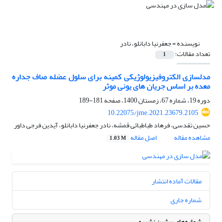
نویسنده =
جعفرنیا دابانلو، نادر
تعداد مقالات:
1
مدلسازی الکتروفیزیولوژیکی کمینه برای سلول عضله صاف جداره
معده بر اساس جریان های یونی موثر
دوره 19، شماره 67، زمستان 1400، صفحه
181-189
10.22075/jme.2021.23679.2105
حسین تقدسی، فرهاد طباطبائی قمشه، نادر جعفرنیا دابانلو، آیدین فرجی داور
مشاهده مقاله
اصل مقاله
1.03 M
مقالات آماده انتشار
شماره جاری
شماره‌های پیشین نشریه