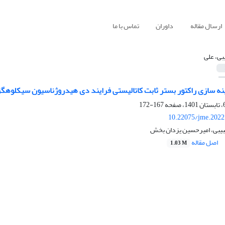
ارسال مقاله
داوران
تماس با ما
بی، علی
نه سازی راکتور بستر ثابت کاتالیستی فرایند دی هیدروژناسیون سیکلوهگ
167-172
10.22075/jme.2022
حبیبی، امیرحسین یزدان بخش
اصل مقاله
1.03 M