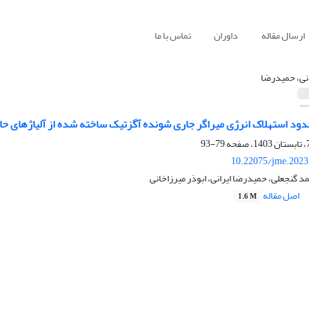
ارسال مقاله
داوران
تماس با ما
انی، حمیدرضا
دود استهلاک انرژی میراگر جاری شونده آگزتیک ساخته شده از آلیاژهای حا
79-93
10.22075/jme.2023
د گنجعلی، حمیدرضا ایرانی، ابوذر میرزاخانی
اصل مقاله
1.6 M