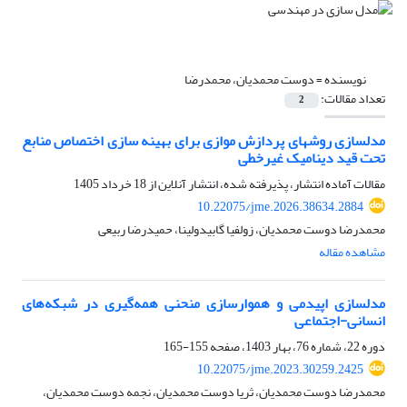
نویسنده =
دوست محمدیان، محمدرضا
تعداد مقالات:
2
مدلسازی روشهای پردازش موازی برای بهینه سازی اختصاص منابع
تحت قید دینامیک غیرخطی
مقالات آماده انتشار، پذیرفته شده، انتشار آنلاین از
18 خرداد 1405
10.22075/jme.2026.38634.2884
محمدرضا دوست محمدیان، زولفیا گابیدولینا، حمیدرضا ربیعی
مشاهده مقاله
مدلسازی اپیدمی و هموارسازی منحنی همه‌گیری در شبکه‌های
انسانی-اجتماعی
دوره 22، شماره 76، بهار 1403، صفحه
155-165
10.22075/jme.2023.30259.2425
محمدرضا دوست محمدیان، ثریا دوست محمدیان، نجمه دوست محمدیان،