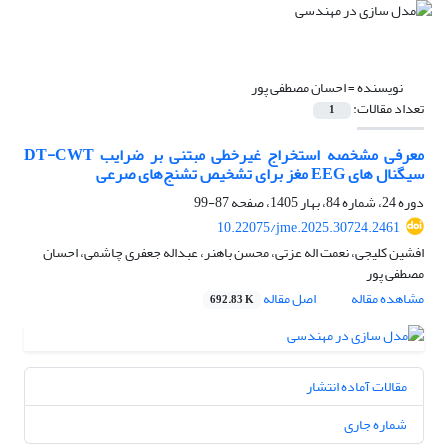
نویسنده =
احسان مصطفی پور
تعداد مقالات:
1
معرفی مشخصه استخراج غیرخطی مبتنی بر ضرایب DT-CWT
سیگنال های EEG مغز برای تشخیص تشنج‌های صرعی
دوره 24، شماره 84، بهار 1405، صفحه
87-99
10.22075/jme.2025.30724.2461
افشین کلیجی، نعمت اله عزتی، محسن باهنر، عبداله جعفری چاشمی، احسان
مصطفی پور
مشاهده مقاله
اصل مقاله
692.83 K
مقالات آماده انتشار
شماره جاری