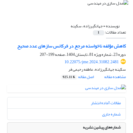
نویسنده =
جهانگیرزاده، سکینه
تعداد مقالات:
1
کاهش مؤلفه ناخواسته مرجع در فرکانس سازهای عدد صحیح
دوره 23، شماره ویژه 81، تابستان 1404، صفحه
199-207
10.22075/jme.2024.31082.2481
سکینه جهانگیرزاده، عاطفه رحیمی فر
مشاهده مقاله
اصل مقاله
925.11 K
مقالات آماده انتشار
شماره جاری
شماره‌های پیشین نشریه