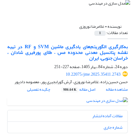
نویسنده =
غلامرضا نوروزی
تعداد مقالات:
1
به‌کارگیری الگوریتم‌های یادگیری ماشین SVM و RF در تهیه
نقشه پتانسیل معدنی محدوده مس – طلای پورفیری شادان ،
خراسان جنوبی، ایران
دوره 24، شماره 84، بهار 1405، صفحه
227-251
10.22075/jme.2025.35411.2743
حسن حسین زاده، غلامرضا نوروزی، آرش گورابجیری پور، معصومه دادپور
مشاهده مقاله
اصل مقاله
چکیده تفصیلی
986.64 K
مقالات آماده انتشار
شماره جاری