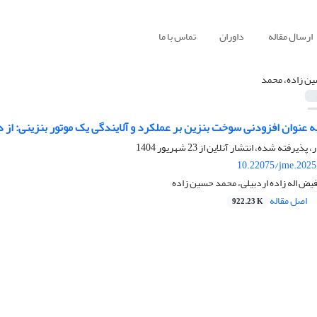
ارسال مقاله
داوران
تماس با ما
ن زاده، محمد
ل به عنوان افزودنی سوخت بنزین بر عملکرد و آلایندگی یک موتور بنزینی: از 
ر، پذیرفته شده، انتشار آنلاین از
23 شهریور 1404
10.22075/jme.2025
فیض اله زاده اردبیلی، محمد حسین زاده
اصل مقاله
922.23 K