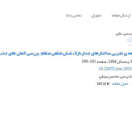
ارسال مقاله
داوران
تماس با ما
رسی، علی
عه ی تجربی ساختارهای جدارنازک شش ضلعی منظم: بررسی المان های جذب ا
181-189
10.22075/jme.2025
دادرسی، محسن بینقی
اصل مقاله
545.11 K