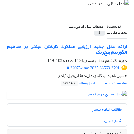
نویسنده =
دهقانی فیل آبادی، علی
تعداد مقالات:
1
ارائه مدل جدید ارزیابی عملکرد کارکنان مبتنی بر مفاهیم
الگوریتم پیج‌رنک
دوره 23، شماره 83، زمستان 1404، صفحه
103-119
10.22075/jme.2025.36563.2791
حسین ناهید تیتکانلو، علی دهقانی فیل آبادی
مشاهده مقاله
اصل مقاله
677.14 K
مقالات آماده انتشار
شماره جاری
شماره‌های پیشین نشریه