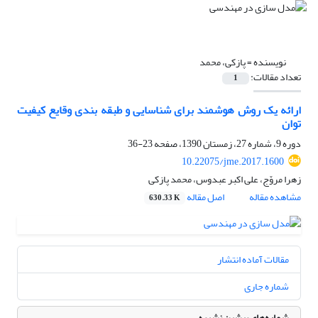
نویسنده =
پازکی، محمد
تعداد مقالات:
1
ارائه یک روش هوشمند برای شناسایی و طبقه بندی وقایع کیفیت
توان
دوره 9، شماره 27، زمستان 1390، صفحه
23-36
10.22075/jme.2017.1600
زهرا مروّج، علی اکبر عبدوس، محمد پازکی
مشاهده مقاله
اصل مقاله
630.33 K
مقالات آماده انتشار
شماره جاری
شماره‌های پیشین نشریه