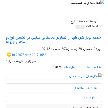
نویسنده =
اصغر زارع
تعداد مقالات:
1
‏ حذف نویز ضربه‌ای از تصاویر دیجیتالی مبتنی بر تخمین توزیع
مکانی نویزها
دوره 12، شماره 39، زمستان 1393، صفحه
13-29
10.22075/jme.2017.1688
اصغر زارع، علی محمدزاده
مشاهده مقاله
اصل مقاله
1.84 M
مقالات آماده انتشار
شماره جاری
شماره‌های پیشین نشریه