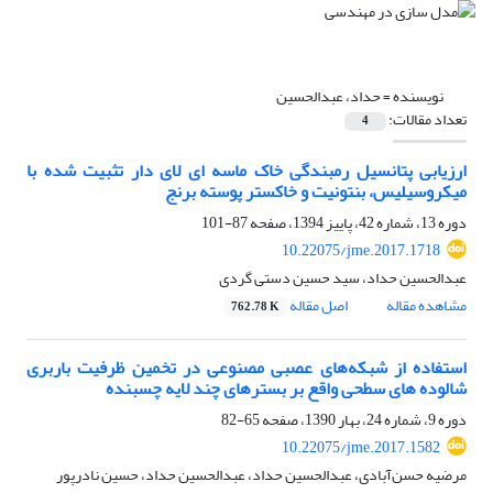
نویسنده =
حداد، عبدالحسین
تعداد مقالات:
4
ارزیابی پتانسیل رمبندگی خاک ماسه ای لای دار تثبیت شده با
میکروسیلیس، بنتونیت و خاکستر پوسته برنج
دوره 13، شماره 42، پاییز 1394، صفحه
87-101
10.22075/jme.2017.1718
عبدالحسین حداد، سید حسین دستی گردی
مشاهده مقاله
اصل مقاله
762.78 K
استفاده از شبکه‌های عصبی مصنوعی در تخمین ظرفیت باربری
شالوده های سطحی واقع بر بسترهای چند لایه چسبنده
دوره 9، شماره 24، بهار 1390، صفحه
65-82
10.22075/jme.2017.1582
مرضیه حسن‌آبادی، عبدالحسین حداد، عبدالحسین حداد، حسین نادرپور