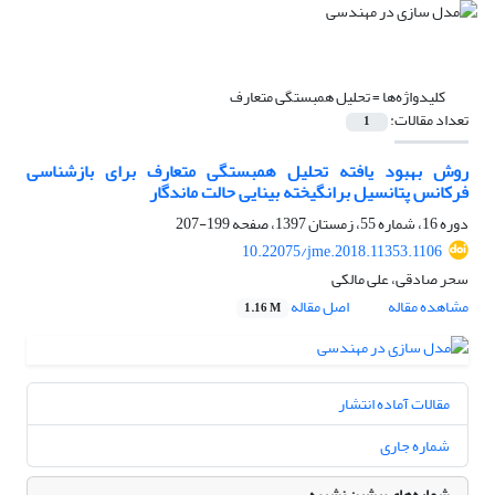
کلیدواژه‌ها =
تحلیل همبستگی متعارف
تعداد مقالات:
1
روش بهبود یافته تحلیل همبستگی متعارف برای بازشناسی
فرکانس پتانسیل برانگیخته بینایی حالت ماندگار
دوره 16، شماره 55، زمستان 1397، صفحه
199-207
10.22075/jme.2018.11353.1106
سحر صادقی، علی مالکی
مشاهده مقاله
اصل مقاله
1.16 M
مقالات آماده انتشار
شماره جاری
شماره‌های پیشین نشریه