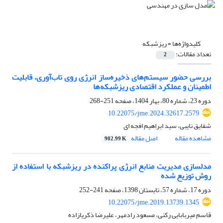
کلیدواژه‌ها =
ریزشبکه
تعداد مقالات:
2
بررسی حضور سیستم‌های ذخیره‌ساز انرژی روی تاب‌آوری، قابلیت
اطمینان و عملکرد اقتصادی ریزشبکه‌ها
دوره 23، شماره 80، بهار 1404، صفحه
251-268
10.22075/jme.2024.32617.2579
شقایق نایبی، سید ابراهیم افجه ای
مشاهده مقاله
اصل مقاله
902.99 K
مدلسازی مدیریت منابع انرژی پراکنده در ریزشبکه با استفاده از
روش توزیع شده
دوره 17، شماره 57، تابستان 1398، صفحه
241-252
10.22075/jme.2019.13739.1345
قاسم میربابایی رکنی، مسعود رادمهر، علیرضا ذکریازاده