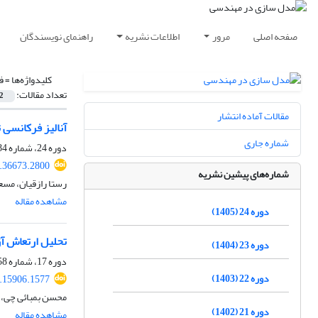
صفحه اصلی
مرور
اطلاعات نشریه
راهنمای نویسندگان
کلیدواژه‌ها =
ف
تعداد مقالات:
2
مقالات آماده انتشار
‏آنالیز فرکانسی
شماره جاری
دوره 24، شماره 84، بهار 1405، صفحه
.36673.2800
شماره‌های پیشین نشریه
رستا رازقیان، مسع
مشاهده مقاله
دوره 24 (1405)
تحلیل ارتعاش آ
دوره 23 (1404)
دوره 17، شماره 58، پاییز 1398، صفحه
دوره 22 (1403)
.15906.1577
محسن بمبائی چی، 
دوره 21 (1402)
مشاهده مقاله