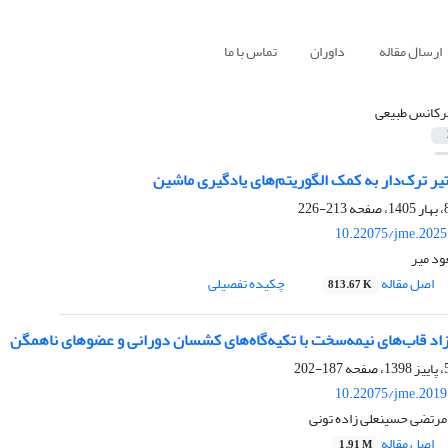
ارسال مقاله
داوران
تماس با ما
رکانس طبیعی
 تیر ترک‌دار به کمک الگوریتم‌های یادگیری ماشین
213-226
10.22075/jme.2025
ود میر
اصل مقاله
چکیده تفصیلی
813.67 K
زاد قاب‌های نیمه‌سخت با تکیه‌گاه‌های کشسان دورانی و عضوهای ناهمگن
187-202
10.22075/jme.2019
مرتضی حسینعلی زاده تونی
اصل مقاله
1.91 M