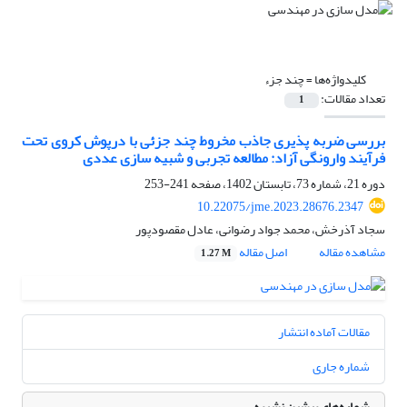
کلیدواژه‌ها =
چند جزء
تعداد مقالات:
1
بررسی ضربه پذیری جاذب مخروط چند جزئی با درپوش کروی تحت
فرآیند وارونگی آزاد: مطالعه تجربی و شبیه سازی عددی
دوره 21، شماره 73، تابستان 1402، صفحه
241-253
10.22075/jme.2023.28676.2347
سجاد آذرخش، محمد جواد رضوانی، عادل مقصودپور
مشاهده مقاله
اصل مقاله
1.27 M
مقالات آماده انتشار
شماره جاری
شماره‌های پیشین نشریه