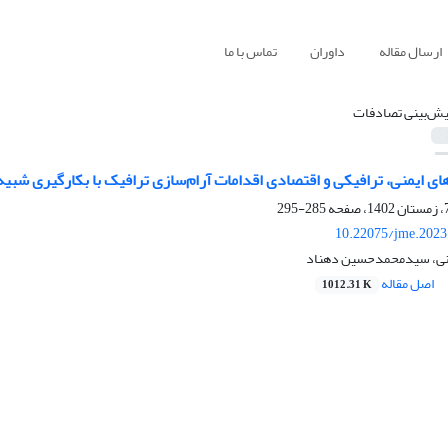
ارسال مقاله
داوران
تماس با ما
یش‌بینی تصادفات
ی ایمنی، ترافیکی و اقتصادی اقدامات آرام‌سازی ترافیک با بکارگیری شبیه
285-295
10.22075/jme.2023
نی، سیدمحمدحسین دهناد
اصل مقاله
1012.31 K