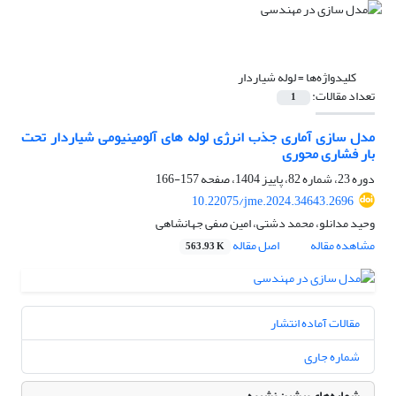
کلیدواژه‌ها =
لوله شیاردار
تعداد مقالات:
1
مدل سازی آماری جذب انرژی لوله های آلومینیومی شیاردار تحت
بار فشاری محوری
دوره 23، شماره 82، پاییز 1404، صفحه
157-166
10.22075/jme.2024.34643.2696
وحید مدانلو، محمد دشتی، امین صفی جهانشاهی
مشاهده مقاله
اصل مقاله
563.93 K
مقالات آماده انتشار
شماره جاری
شماره‌های پیشین نشریه