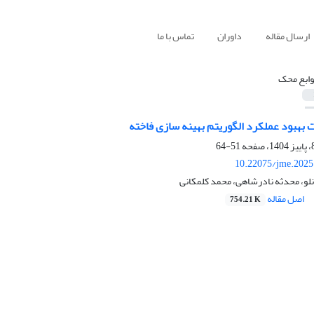
ارسال مقاله
داوران
تماس با ما
وابع محک
 بهبود عملکرد الگوریتم بهینه سازی فاخته
51-64
10.22075/jme.2025
لو، محدثه نادرشاهی، محمد کلمکانی
اصل مقاله
754.21 K