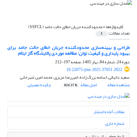
کلیدواژه‌ها =
محدودکننده جریان خطای حالت جامد (SSFCL)
تعداد مقالات:
1
طراحی و بهینه‌سازی محدودکننده جریان خطای حالت جامد برای
بهبود پایداری و کیفیت توان: مطالعه موردی پالایشگاه گاز ایلام
دوره 24، شماره 84، بهار 1405، صفحه
197-212
10.22075/jme.2025.37051.2822
سعید دانیالی، اسامه بزرگ زاده، امیررضا عزیزی، محمد امین شیرخانی
مشاهده مقاله
اصل مقاله
چکیده تفصیلی
824.37 K
مقالات آماده انتشار
شماره جاری
شماره‌های پیشین نشریه