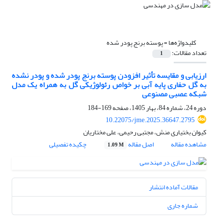
کلیدواژه‌ها =
پوسته برنج پودر شده
تعداد مقالات:
1
ارزیابی و مقایسه تأثیر افزودن پوسته برنج پودر شده و پودر نشده
به گل حفاری پایه آبی بر خواص رئولوژیکی گل به همراه یک مدل
شبکه عصبی مصنوعی
دوره 24، شماره 84، بهار 1405، صفحه
169-184
10.22075/jme.2025.36647.2795
کیوان بختیاری منش، مجتبی رحیمی، علی مختاریان
مشاهده مقاله
اصل مقاله
چکیده تفصیلی
1.09 M
مقالات آماده انتشار
شماره جاری