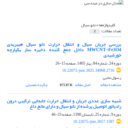
کلیدواژه‌ها =
نانو سیال
تعداد مقالات:
2
بررسی جریان سیال و انتقال حرارت نانو سیال هیبریدی
MWCNT-Fe3O4 داخل جمع کننده ذخیره ساز یکپارچه
خورشیدی
دوره 24، شماره 84، بهار 1405، صفحه
15-26
10.22075/jme.2025.34968.2716
رسول محبی
مشاهده مقاله
اصل مقاله
چکیده تفصیلی
875.87 K
شبیه سازی عددی جریان و انتقال حرارت جابجایی ترکیبی درون
رادیاتور اتومبیل پرشده از نانو سیال و دارای مانع داغ
دوره 9، شماره 25، تابستان 1390، صفحه
33-46
10.22075/jme.2017.1587