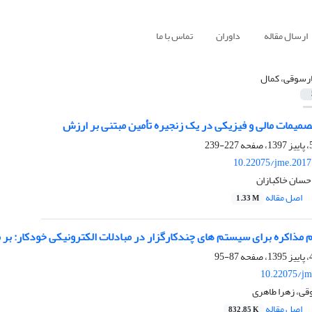
ارسال مقاله
داوران
تماس با ما
رسوقی، کمال
صمیمات مالی و فیزیکی در یک زنجیره تأمین مبتنی بر ارزش
227-239
10.22075/jme.2017
حسان خاکبازان
اصل مقاله
1.33 M
م مذاکره برای سیستم های چندکارگزار در مبادلات الکترونیکی خودکار: بر
87-95
10.22075/jm
ی، زهرا طاهری
اصل مقاله
832.85 K