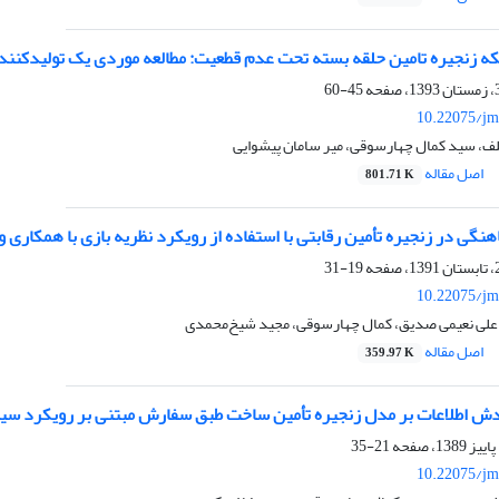
ه زنجیره تامین حلقه بسته تحت عدم قطعیت: مطالعه موردی یک تولید‌کننده 
45-60
10.22075/jm
، سید کمال چهارسوقی، میر سامان پیشوایی
اصل مقاله
801.71 K
گی در زنجیره تأمین رقابتی با استفاده از رویکرد نظریه بازی با همکاری 
19-31
10.22075/jm
علی نعیمی صدیق، کمال چهارسوقی، مجید شیخ‌محمدی
اصل مقاله
359.97 K
دش اطلاعات بر مدل زنجیره تأمین ساخت طبق سفارش مبتنی بر رویکرد سیس
21-35
10.22075/jm