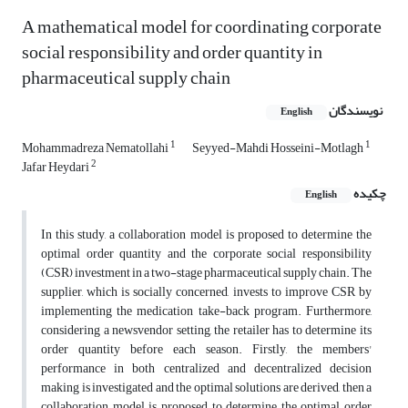
A mathematical model for coordinating corporate
social responsibility and order quantity in
pharmaceutical supply chain
نویسندگان
English
1
1
Mohammadreza Nematollahi
Seyyed-Mahdi Hosseini-Motlagh
2
Jafar Heydari
چکیده
English
In this study, a collaboration model is proposed to determine the
optimal order quantity and the corporate social responsibility
(CSR) investment in a two-stage pharmaceutical supply chain. The
supplier, which is socially concerned, invests to improve CSR by
implementing the medication take-back program. Furthermore,
considering a newsvendor setting, the retailer has to determine its
order quantity before each season. Firstly, the members'
performance in both centralized and decentralized decision
making is investigated and the optimal solutions are derived, then a
collaboration model is proposed to determine the optimal order