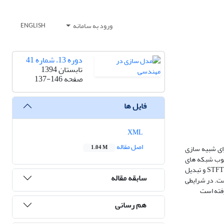
ورود به سامانه
ENGLISH
دوره 13، شماره 41
تابستان 1394
صفحه
137-146
فایل ها
XML
اصل مقاله
رای شبیه سازی
1.04 M
 با توجه به عملکرد بسیار خوب شبکه های
عصبی در کارهای تشخیص الگو و طبقه بندی، شبکه عصبی چند لایه برای طبقه بندی وقایع مورد استفاده قرار گرفته است .در مرحله استخراج ویژگی ها از دو تبدیل STFT و تبدیل
سابقه مقاله
ست. در شرایطی
هم رسانی