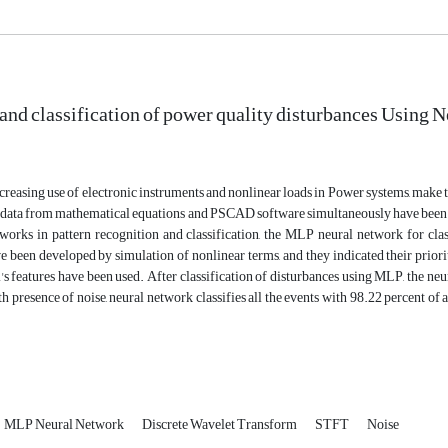
and classification of power quality disturbances Using 
reasing use of electronic instruments and nonlinear loads in Power systems, make the
 data from mathematical equations and PSCAD software simultaneously have been u
works in pattern recognition and classification, the MLP neural network for clas
 been developed by simulation of nonlinear terms, and they indicated their prior
l's features have been used. After classification of disturbances using MLP, the ne
th presence of noise, neural network classifies all the events with 98.22 percent of a
MLP Neural Network
Discrete Wavelet Transform
STFT
Noise