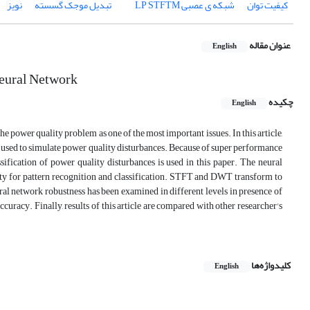
کیفیت توان
شبکه ی عصبی M‏LP
STFT
تبدیل موجک گسسته
نویز
عنوان مقاله
English
Neural Network
چکیده
English
 power quality problem as one of the most important issues. In this article,
sed to simulate power quality disturbances. Because of super performance
sification of power quality disturbances is used in this paper. The neural
ity for pattern recognition and classification. STFT and DWT transform to
ural network robustness has been examined in different levels in presence of
ccuracy. Finally, results of this article are compared with other researcher's
کلیدواژه‌ها
English