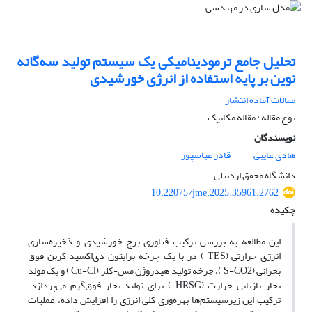
تحلیل جامع ترمودینامیکی یک سیستم تولید سه‌گانه
نوین بر پایه استفاده از انرژی خورشیدی
مقالات آماده انتشار
نوع مقاله : مقاله مکانیک
نویسندگان
هادی غایبی
قادر عباسپور
دانشگاه محقق اردبیلی
10.22075/jme.2025.35961.2762
چکیده
این مطالعه به بررسی ترکیب فناوری برج خورشیدی و ذخیره‌سازی
انرژی حرارتی (TES ) در با یک چرخه برایتون دی‌اکسید کربن فوق
بحرانی (S-CO2 )، چرخه تولید هیدروژن مس-کلر (Cu-Cl ) و یک مولد
بخار بازیابی حرارت (HRSG ) برای تولید بخار فوق‌گرم می‌پردازد.
ترکیب این زیرسیستم‌ها بهره‌وری کلی انرژی را افزایش داده، عملیات