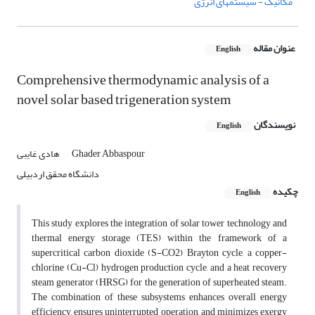
مکانیک - سیستمهای انرژی
عنوان مقاله
English
Comprehensive thermodynamic analysis of a
novel solar based trigeneration system
نویسندگان
English
Ghader Abbaspour
هادی غایبی
دانشگاه محقق اردبیلی
چکیده
English
This study explores the integration of solar tower technology and
thermal energy storage (TES) within the framework of a
supercritical carbon dioxide (S-CO2) Brayton cycle, a copper-
chlorine (Cu-Cl) hydrogen production cycle, and a heat recovery
steam generator (HRSG) for the generation of superheated steam.
The combination of these subsystems enhances overall energy
efficiency, ensures uninterrupted operation, and minimizes exergy