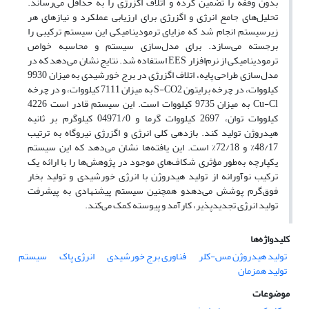
بدون وقفه را تضمین کرده و اتلاف اگزرژی را به حداقل می‌رساند.
تحلیل‌های جامع انرژی و اگزرژی برای ارزیابی عملکرد و نیازهای هر
زیرسیستم انجام شد که مزایای ترمودینامیکی این سیستم ترکیبی را
برجسته می‌سازد. برای مدل‌سازی سیستم و محاسبه خواص
ترمودینامیکی از نرم‌افزار EES استفاده شد. نتایج نشان می‌دهد که در
مدل‌سازی طراحی پایه، اتلاف اگزرژی در برج خورشیدی به میزان 9930
کیلووات، در چرخه برایتون S-CO2 به میزان 7111 کیلووات، و در چرخه
Cu-Cl به میزان 9735 کیلووات است. این سیستم قادر است 4226
کیلووات توان، 2697 کیلووات گرما و 04971/0 کیلوگرم بر ثانیه
هیدروژن تولید کند. بازدهی کلی انرژی و اگزرژی نیروگاه به ترتیب
48/17% و 72/18% است. این یافته‌ها نشان می‌دهد که این سیستم
یکپارچه به‌طور مؤثری شکاف‌های موجود در پژوهش‌ها را با ارائه یک
ترکیب نوآورانه از تولید هیدروژن با انرژی خورشیدی و تولید بخار
فوق‌گرم پوشش می‌دهدو همچنین سیستم پیشنهادی به پیشرفت
تولید انرژی تجدیدپذیر، کارآمد و پیوسته کمک می‌کند.
کلیدواژه‌ها
تولید هیدروژن مس-کلر
فناوری برج خورشیدی
انرژی پاک
سیستم
تولید همزمان
موضوعات