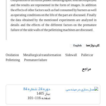
composition of different phases, metallographic tests are employed,
and the results are represented in the form of images. In addition,
the effects of other factors such as fuel consumed by burners as well
as operating conditions on the life of the part are discussed. Finally,
the data obtained by the mentioned experiments are analyzed in
details, and the effects of the different factors on the premature
failure of the side walls of the pelletizing machines are discussed.
کلیدواژه‌ها
English
Oxidation
Metallurgical transformation
Sidewall
Pallet car
Pelletizing
Premature failure
مراجع
دوره 24، شماره 84
بهار 1405
صفحه
101-116