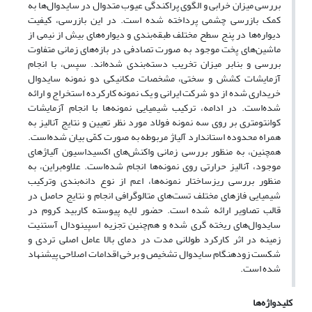
بررسی میزان خرابی و الگوی پراکندگی عیوب متدوال در سایدوال‌ها به
کمک بازرسی چشمی پرداخته شده است. در این بازرسی، کیفیت
دیواره‌ها در پنج سطح مختلف طبقه‌بندی و دیواره‌های بیش از نیمی از
ماشین‌های پخت موجود به صورت تصادفی در بازه‌های زمانی متفاوت
بررسی و بنا‌بر میزان تخریب دسته‌بندی شده‌اند. سپس، با انجام
آزمایشات کشش و سختی، مشخصات مکانیکی دو نمونه سایدوال
خریداری شده از دو شرکت ایرانی و یک نمونه کارکرده استخراج و ارائه
شده‌است. در ادامه، ترکیب شیمیایی نمونه‌ها با انجام آزمایشات
کوانتومتری بر روی سه نمونه فولاد مورد ‌نظر تعیین و نتایج آنالیز به
همراه محدوده استاندارد آلیاژ مربوطه به صورت کمّی بیان شده‌است.
همچنین، به منظور بررسی زمانی واکنش‌های اکسیداسیون آلیاژ‌های
موجود، آنالیز حرارتی روی نمونه‌ها انجام شده‌است. علاوه‌براین، به
منظور بررسی ریزساختار نمونه‌ها، اعم از نوع دانه‌بندی وترکیب
شیمیایی فازهای مختلف تست‌های متالوگرافی انجام و نتایج حاصل در
قالب تصاویر ارائه شده است. حضور لایه پیوسته کاربید کروم در
سایدوال‌های ریخته گری شده و هم‌چنین تجزیه اسپینودال آستنیت
زمینه در اثر کارکرد طولانی مدت در دمای بالا عامل اصلی تردی و
شکست زودهنگام سایدوال تشخیص و برخی اقدامات اصلاحی پیشنهاد
شده است.
کلیدواژه‌ها