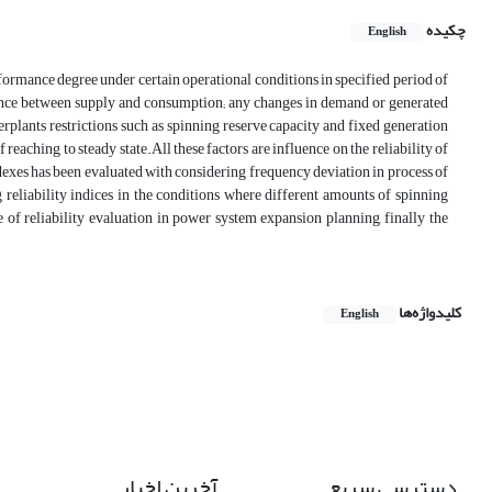
چکیده
English
erformance degree under certain operational conditions in specified period of
alance between supply and consumption; any changes in demand or generated
erplants restrictions such as spinning reserve capacity and fixed generation
reaching to steady state.All these factors are influence on the reliability of
ndexes has been evaluated with considering frequency deviation in process of
ability indices in the conditions where different amounts of spinning
e of reliability evaluation in power system expansion planning, finally the
کلیدواژه‌ها
English
دسترسی سریع
آخرین اخبار