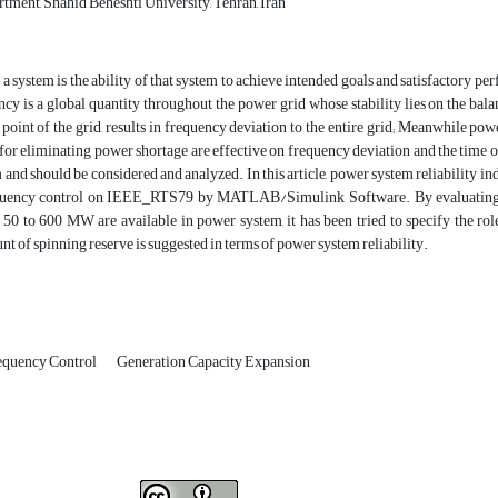
tment, Shahid Beheshti University, Tehran, Iran
f a system is the ability of that system to achieve intended goals and satisfactory p
ncy is a global quantity throughout the power grid whose stability lies on the b
point of the grid, results in frequency deviation to the entire grid; Meanwhile pow
 for eliminating power shortage are effective on frequency deviation and the time of 
and should be considered and analyzed. In this article, power system reliability i
uency control on IEEE_RTS79 by MATLAB/Simulink Software. By evaluating reli
 50 to 600 MW are available in power system, it has been tried to specify the rol
t of spinning reserve is suggested in terms of power system reliability.
equency Control
Generation Capacity Expansion