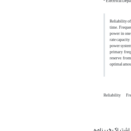
Electrical Depar
Reliability o
time. Freque
power in one 
rate capacity
power system 
primary freq
reserve, from
optimal amoun
Reliability
Fr
اشتراک خبرنامه