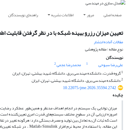
صفحه اصلی
مرور
اطلاعات نشریه
راهنمای نویسندگان
تعیین میزان رزرو بهینه شبکه با در نظر گرفتن قابلیت 
مقالات آماده انتشار
نوع مقاله : مقاله پژوهشی
نویسندگان
2
1
علی رضا سبوحی
محمدرضا عجمی
1
گروه قدرت، دانشکده مهندسی برق، دانشگاه شهید بهشتی، تهران، ایران
2
دانشکده مهندسی برق، دانشگاه شهید بهشتی، تهران، ایران
10.22075/jme.2026.35594.2742
چکیده
میزان توانایی یک سیستم در انجام اهداف مدنظر و همین‌طور عملکرد رضای
امروزه ارزیابی آن در سطوح مختلف سیستم‌های قدرت امری تعیین‌کننده اس
است که ثبات آن به تعادل بین تولید و مصرف بستگی دارد؛ هرگونه تغییر در تق