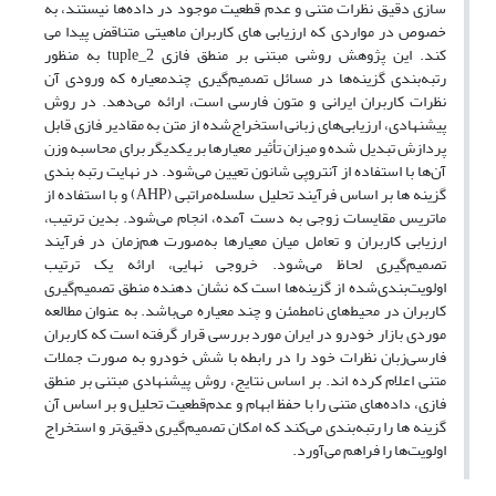
سازی دقیق نظرات متنی و عدم قطعیت موجود در داده‌ها نیستند، به
خصوص در مواردی که ارزیابی های کاربران ماهیتی متناقض پیدا می
کند. این پژوهش روشی مبتنی بر منطق فازی 2_tuple به منظور
رتبه‌بندی گزینه‌ها در مسائل تصمیم‌گیری چندمعیاره که ورودی آن
نظرات کاربران ایرانی و متون فارسی است، ارائه می‌دهد. در روش
پیشنهادی، ارزیابی‌های زبانی استخراج‌شده از متن به مقادیر فازی قابل
پردازش تبدیل شده و میزان تأثیر معیارها بر یکدیگر برای محاسبه وزن
آن‌ها با استفاده از آنتروپی شانون تعیین می‌شود. در نهایت رتبه بندی
گزینه ها بر اساس فرآیند تحلیل سلسله‌مراتبی (AHP) و با استفاده از
ماتریس مقایسات زوجی به دست آمده، انجام می‌شود. بدین ترتیب،
ارزیابی کاربران و تعامل میان معیارها به‌صورت هم‌زمان در فرآیند
تصمیم‌گیری لحاظ می‌شود. خروجی نهایی، ارائه یک ترتیب
اولویت‌بندی‌شده از گزینه‌ها است که نشان دهنده منطق تصمیم‌گیری
کاربران در محیط‌های نامطمئن و چند معیاره می‌باشد. به عنوان مطالعه
موردی بازار خودرو در ایران مورد بررسی قرار گرفته است که کاربران
فارسی‌زبان نظرات خود را در رابطه با شش خودرو به صورت جملات
متنی اعلام کرده اند. بر اساس نتایج، روش پیشنهادی مبتنی بر منطق
فازی، داده‌های متنی را با حفظ ابهام و عدم‌قطعیت تحلیل و بر اساس آن
گزینه ها را رتبه‌بندی می‌کند که امکان تصمیم‌گیری دقیق‌تر و استخراج
اولویت‌ها را فراهم می‌آورد.