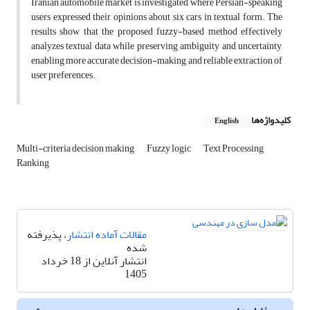
Iranian automobile market is investigated, where Persian-speaking
users expressed their opinions about six cars in textual form. The
results show that the proposed fuzzy-based method effectively
analyzes textual data while preserving ambiguity and uncertainty,
enabling more accurate decision-making and reliable extraction of
user preferences.
کلیدواژه‌ها
English
Multi-criteria‌‌ decision making
Fuzzy logic
Text Processing
Ranking
مقالات آماده انتشار
، پذیرفته
شده
انتشار آنلاین از 18 خرداد
1405