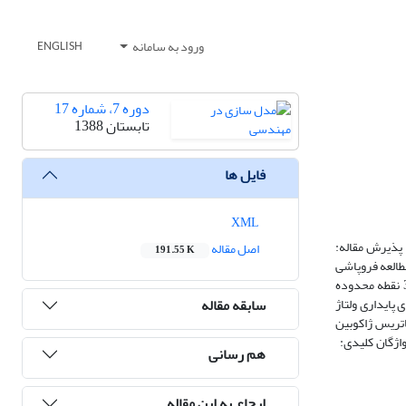
ورود به سامانه
ENGLISH
دوره 7، شماره 17
تابستان 1388
فایل ها
XML
آنالیز شاخه‌ای پایداری دینامیکی ولتاژ درسیستم قدرت نیما امجدی1،*، محمدرضا انصاری شهرضا2 اطلاعات مقاله چکیده دریافت مقاله: بهمن 1387 پذیرش مقاله:
اصل مقاله
191.55 K
 مطالعه فروپاشی
ولتاژ و راه‌های اجتناب از آن می ‌ باشد. درسیستم قدرت ممکن است، 3 نقطه شاخه‌ای Hopf ، Saddle–Node و نقطه شاخه‌ای Singularity induced اتفاق بیفتد. این 3 نقطه محدوده
سابقه مقاله
پایداری ولتاژ
اتریس ژاکوبین
یگر مقایسه گردیده است. نرم افزار مورد استفاده در این مقاله MATLAB می‌باشد. واژگان کلیدی:
هم رسانی
ارجاع به این مقاله