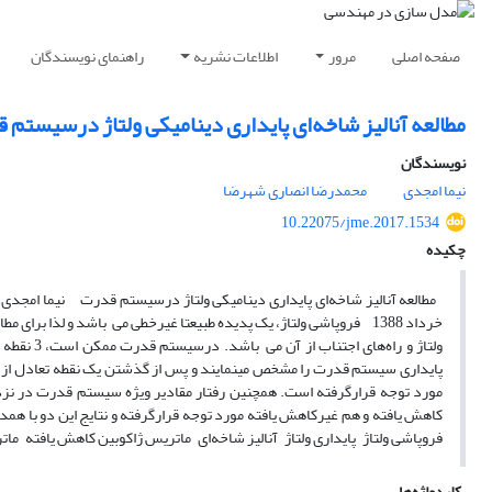
صفحه اصلی
مرور
اطلاعات نشریه
راهنمای نویسندگان
مطالعه آنالیز شاخه‌ای پایداری دینامیکی ولتاژ درسیستم
نویسندگان
نیما امجدی
محمدرضا انصاری شهرضا
10.22075/jme.2017.1534
چکیده
خرداد 1388 فروپاشی ولتاژ، یک پدیده طبیعتا غیرخطی می ‌ باشد و لذا ب
پایداری سیستم قدرت را مشخص می‏نمایند و پس از گذشتن یک نقطه تعادل از این
مورد توجه قرارگرفته است. همچنین رفتار مقادیر ویژه سیستم قدرت در نزدیک
فروپاشی ولتاژ پایداری ولتاژ آنالیز شاخه‌ای ماتریس ژاکوبین کاهش یافته م
کلیدواژه‌ها