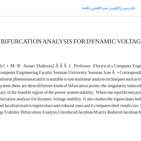
ماتریس ژاکوبین غیرکاهش یافته
 BIFURCATION ANALYSIS FOR DYNAMIC VOLTAG
, * , M . R . Ansari Shahreza2 Â Â Â 1 . Professor , Electrical & Computer Engin
 Computer Engineering Faculty, Semnan University, Semnan, Iran Â * Correspond
nlinear phenomenon and it is suitable to use nonlinear analysis techniques such as bi
ystem, there are three different kinds of bifurcation points: the singularity induce
ary of the feasible region of the power system stability. When one equilibrium point
furcation analysis for dynamic voltage stability. It also studies the eigenvalues be
d Jacobian matrix eigenvalues and reduced ones, and it compares their results, t
age S tability, Bifurcation A nalysis, Unreduced Jacobian M atrix, Reduced Jacobian 