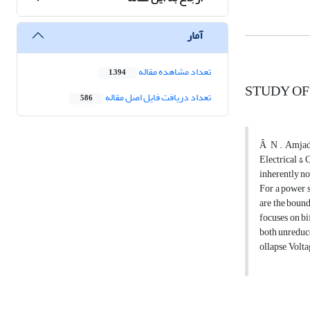
آمار
تعداد مشاهده مقاله
1,394
STUDY OF
تعداد دریافت فایل اصل مقاله
586
Â N . Amjady1
Electrical &
inherently no
For a power s
are the bound
focuses on bi
both unreduce
ollapse, Volt