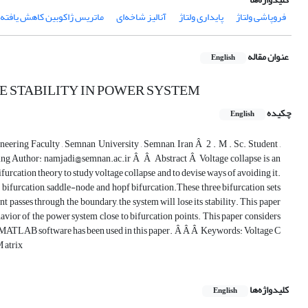
فروپاشی ولتاژ
پایداری ولتاژ
آنالیز شاخه‌ای
ماتریس ژاکوبین کاهش یافته
عنوان مقاله
English
E STABILITY IN POWER SYSTEM
چکیده
English
eering Faculty , Semnan University , Semnan, Iran Â 2 . M . Sc. Student ,
ing Author: namjadi@semnan.ac.ir Â Â Abstract Â Voltage collapse is an
furcation theory to study voltage collapse and to devise ways of avoiding it.
d bifurcation, saddle-node and hopf bifurcation.These three bifurcation sets
 passes through the boundary, the system will lose its stability. This paper
havior of the power system close to bifurcation points. This paper considers
oo. MATLAB software has been used in this paper. Â Â Â Keywords: Voltage C
M atrix
کلیدواژه‌ها
English