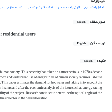
کلیدواژه‌ها
تحلیل اقتصادی
انرژی تجدیدپذیر
آبگرمکن خورشیدی
شبیه سازی
نرم
عنوان مقاله
English
r residential users
نویسندگان
English
چکیده
English
f human society. This necessity has taken on a more serious in 1970's decade
owth and widespread use of energy in all of human society requires us to use
. This paper estimates the demand for hot water and taking in to account the
eaters and after the economic analysis of the issue, such as energy saving
ity of the project. Research continues to determine the optical angles of the
the collector in the desired location.