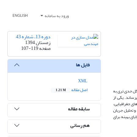
ورود به سامانه
ENGLISH
دوره 13، شماره 43
زمستان 1394
صفحه
107-119
فایل ها
XML
اصل مقاله
ژی‌های تجدید پذیر مهم‌ترین راه حل جامعه بشری در جهت ادامه حیات است. این ضرورت پس از کمبود انرژی‌های فسیلی از دهه 1970 شکل جدی تری به
1.21 M
رساند. یکی از
ای جغرافیایی،
سابقه مقاله
و تحلیل جریان
ین زوایای بهینه برای
هم رسانی