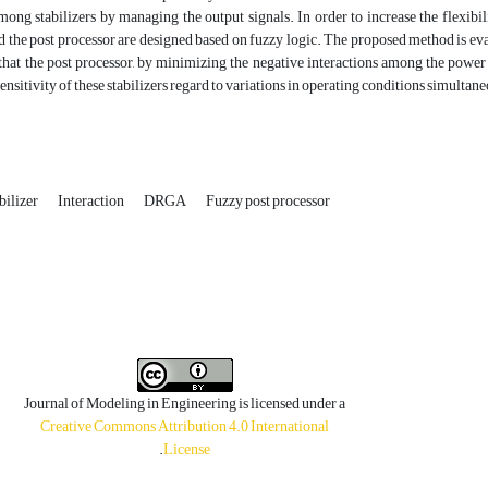
mong stabilizers by managing the output signals. In order to increase the flexibil
nd the post processor are designed based on fuzzy logic. The proposed method is 
that the post processor, by minimizing the negative interactions among the power s
sensitivity of these stabilizers regard to variations in operating conditions simultan
bilizer
Interaction
DRGA
Fuzzy post processor
Journal of Modeling in Engineering is licensed under a
Creative Commons Attribution 4.0 International
.
License