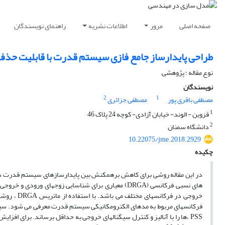
صفحه اصلی
مرور
اطلاعات نشریه
راهنمای نویسندگان
طراحی پایدارساز جامع فازی سیستم قدرت با قابلیت حذف
نوع مقاله : پژوهشی
نویسندگان
2
1
مصطفی باقری پور
مصطفی جزائری
1
قزوین - الوند- خیابان آزادی- کوچه 24 پلاک 46
2
دانشگاه سمنان
10.22075/jme.2018.2929
چکیده
در این مقاله روشی برای کاهش برهمکنش بین پایدارسازهای سیستم قدرت در 
های نسبی فرکانسی (DRGA) معیاری برای شناسایی زوجها
فرکانسهای مربوط به مدهای الکترومکانیکی سیستم قدرت معرفی می شود. سپس
PSS ،ها را با آنالیز و کنترل سیگنالهای خروجی به حداقل برساند. برای ا