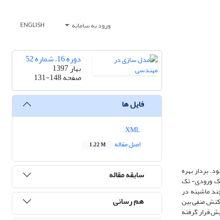
ورود به سامانه
ENGLISH
دوره 16، شماره 52
بهار 1397
صفحه
131-148
فایل ها
XML
اصل مقاله
1.22 M
. بردار بهره
سابقه مقاله
م تک ورودی- تک
 برای کسب اطلاعاتی در مورد نحوه برهمکنش PSSهای سیستمهای چند ماشینه در
هم رسانی
کنش منفی بین
یش قرار گرفته