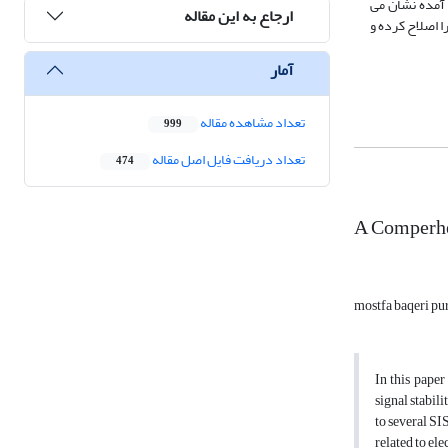
. روش پیشنهادی بر روی سیستم آزمون دو ناحیه ای در محیطPSS نتایج بدست آمده نشان می
ارجاع به این مقاله
 اصلاح کرده و
آمار
تعداد مشاهده مقاله
999
تعداد دریافت فایل اصل مقاله
474
A Comperhen
mostfa baqeri pu
In this pape
signal stabil
to several SI
related to el