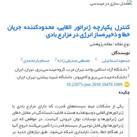
کنترل یکپارچه ژنراتور القایی، محدودکننده جریان
خطا و ذخیره‌ساز انرژی در مزارع بادی
نوع مقاله : مقاله پژوهشی
نویسندگان
2
2
1
مسعود اسماعیلی
مصطفی صدیقی زاده
حسام یارمحمدی
1
دانشگاه آزاد اسلامی، واحد تهران غرب، گروه مهندسی برق، تهران، ایران
2
دانشکده مهندسی برق و کامپیوتر، دانشگاه شهید بهشتی، تهران، ایران
10.22075/jme.2018.10476.1009
چکیده
یکی از مشکلات مهم سیستم‌های قدرت که دارای مزارع بادی با
ژنراتورهای القایی دوسوتغذیه هستند قابلیت ایستادگی در مقابل خطای
این ژنراتورها و نوسانات توان خروجی آنهاست. در مواقعی که این
ژنراتورها توان قابل توجهی از سیستم قدرت را تأمین می‌کنند خروج آنها
در هنگام خطا، باعث ناپایداری شبکه می‌شود. طبق نیازهای جدید بر