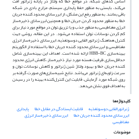
اساس کدهای شبکه، در مواقع خطا که ولتاژ در پایانه ژنراتور افت
می‌کند، بایستی به منظور حفظ پایداری سیستم، مزارع بادی در شبکه
باقی بمانند. به منظور رفع این مشکل، از ابررسانای محدود کننده جریان
خطا به منظور محدود کردن جریان خطا و همچنین ابررسانای ذخیره‌ساز
انرژی مغناطیسی به منظور جذب و یا تزریق توان در مواقع مورد نیاز برای
کم کردن نوسانات توان استفاده می‌شود. در این مقاله، روشی جهت
کنترل هماهنگ ژنراتور القایی دوسوتغذیه، ابررسانای ذخیره‌ساز انرژی
مغناطیسی و ابررسانای محدود کننده جریان خطا با استفاده از الگوریتم
بهینه‌سازی HBB-BC ارائه شده است. اهداف این بهینه‌سازی شامل
حداقل‌سازی ظرفیت هسته مورد نیاز ذخیره‌ساز، کاهش انرژی محدود
کننده جریان خطا و بهبود ولتاژ شین ژنراتور و کاهش نوسانات توان و
سرعت زاویه‌ای ژنراتور می‌باشد. نتایج شبیه‌سازی‌های صورت گرفته بر
روی شبکه مورد آزمایش، قابلیت این کنترل‌کننده بهینه را در رسیدن
به اهداف فوق نشان می‌د‌هد.
کلیدواژه‌ها
ژنراتورالقایی دوسوتغذیه‌
قابلیت ایستادگی در مقابل خطا
پایداری
ابررسانای محدود کننده جریان خطا
ابررسانای ذخیره‌ساز انرژی
مغناطیسی
موضوعات