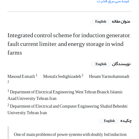
مهندسی برق قدرت
عنوان مقاله
English
Integrated control scheme for induction generator,
fault current limiter, and energy storage in wind
farms
نویسندگان
English
1
2
Masoud Esmaili
Mostafa Sedighizadeh
Hesam Yarmohammadi
2
1
Department of Electrical Engineering, West Tehran Branch, Islamic
Azad University, Tehran, Iran
2
Department of Electrical and Computer Engineering, Shahid Beheshti
University, Tehran, Iran
چکیده
English
One of main problems of power systems with doubly fed induction