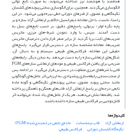
هدفمند یا هوشمند نیز شناخته می‌شوند، به صورت تابع توانی
الگوسازی می‌گردند. همچنین، برای الگوسازی سختی پیوندهای کشسان
تکیه‌گاهی و عضوی، از فنرهای دورانی خطی بهره‌جویی می‌شود. در این
راستا، نخست، با حل معادله دیفرانسیل حاکم بر ارتعاش آزاد سازه و بر
پایه نگره اولر- برنولی، پاسخ‌های دقیق، بر حسب تابع‌های بسل به
دست آمدند. سپس، با وارد نمودن شرط-های مرزی، ماتریس
ضریب‌های ثابت برپا گردید. از برابر صفر قراردادن دترمینان ماتریس
ضریب‌ها، معادله مشخصه سازه در دسترس قرار می‌گیرد. پاسخ‌های
حقیقی این معادله، فرکانس‌های طبیعی سیستم و به دنبال آن،
شکل‌های ارتعاشی سازه را به دست می‌دهد. به سخن دیگر، رابطه‌های
صریحی برای یافتن فرکانس طبیعی و مودهای ارتعاشی سازه‌های FGM
قابی با شرط‌های مرزی متفاوت در دسترس قرار می‌گیرد. در ادامه، پس
از صحت‌سنجی رابطه‌سازی پیشنهادی، به ارزیابی اثر عامل‌های گوناگونی
مانند سختی پیوند عضوی، سختی پیوندهای تکیه‌گاهی و گونه ماده
تابعی درجه‌ای بر پاسخ ارتعاش آزاد قاب‌های همگن و ناهمگن پرداخته
شد. یافته‌ها نشان می‌دهند، هر یک از عامل‌های یاد شده، می‌توانند اثر
قابل‌توجهی بر فرکانس طبیعی سازه داشته باشند.
کلیدواژه‌ها
ارتعاش آزاد
قاب نیمه‌سخت
ماده‌ی تابعی درجه‌بندی‌شده (FGM)
تکیه‌گاه کشسان دورانی
فرکانس طبیعی