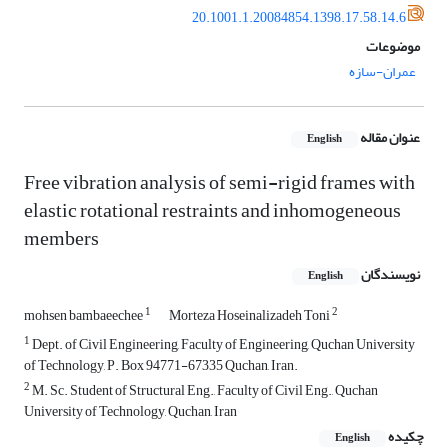
20.1001.1.20084854.1398.17.58.14.6
موضوعات
عمران-سازه
عنوان مقاله
English
Free vibration analysis of semi-rigid frames with
elastic rotational restraints and inhomogeneous
members
نویسندگان
English
1
2
mohsen bambaeechee
Morteza Hoseinalizadeh Toni
1
Dept. of Civil Engineering, Faculty of Engineering, Quchan University
of Technology, P. Box 94771-67335 Quchan, Iran.
2
M. Sc. Student of Structural Eng., Faculty of Civil Eng., Quchan
University of Technology, Quchan, Iran
چکیده
English