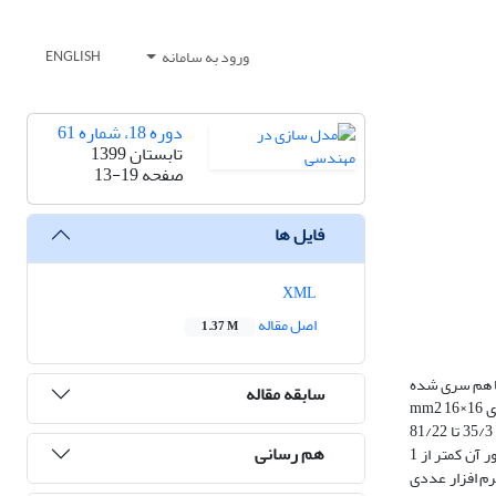
ورود به سامانه
ENGLISH
دوره 18، شماره 61
تابستان 1399
صفحه
13-19
فایل ها
XML
اصل مقاله
1.37 M
 با هم سری شده
سابقه مقاله
است. در طراحی اولیه تنها یک استاب اتصال کوتاه به‌کار گرفته شده و سپس با توجه به نتایج پاسخ فرکانسی، تعدادی از آنها با هم ترکیب می‌شوند. ابعاد فیلتر پیشنهادی mm2 16×16
می‌باشد. طراحی بر روی زیرلایه‌ای با ثابت دی‌الکتریک 38/3 و ضخامت 32 میل با تانژانت تلفات 0026/0 صورت گرفته است. نتایج شبیه‌سازی عددی بیانگر باند عبور 35/3 تا 81/22
هم رسانی
گیگاهرتز برای فیلتر پیشنهادی معادل پهنای باند کسری %7/148 است که در مقایسه با نتایج تحقیقات سال‌های اخیر قابل قبول می‌باشد. همچنین ریپل داخل باند عبور آن کمتر از 1
یج طراحی نرم افزار عددی