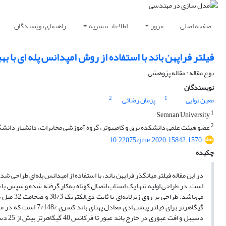
صفحه اصلی
مرور
اطلاعات نشریه
راهنمای نویسندگان
فیلتر فراپهن باند با استفاده از روش امپدانس پله ای با به
نوع مقاله : مقاله پژوهشی
نویسندگان
2
1
معین نوایی
پژمان رضائی
1
Semnan University
2
عضو هیئت علمی دانشکده برق و کامپیوتر، گروه آموزشی مخابرات، دانشیار دانشگ
10.22075/jme.2020.15842.1570
چکیده
در این مقاله فیلتر میانگذر فراپهن باند، با استفاده از امپدانس پله‌ای طراحی
دسیبل