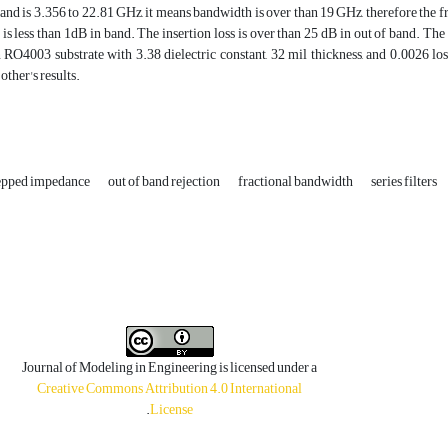
band is 3.356 to 22.81 GHz, it means bandwidth is over than 19 GHz, therefore the f
 is less than 1dB in band. The insertion loss is over than 25 dB in out of band. The 
n RO4003 substrate with 3.38 dielectric constant, 32 mil thickness, and 0.0026 l
other's results.
epped impedance
out of band rejection
fractional bandwidth
series filters
Journal of Modeling in Engineering is licensed under a
Creative Commons Attribution 4.0 International
.
License