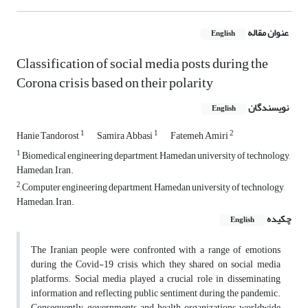
عنوان مقاله
English
Classification of social media posts during the
Corona crisis based on their polarity
نویسندگان
English
1
1
2
Hanie Tandorost
Samira Abbasi
Fatemeh Amiri
1
Biomedical engineering department, Hamedan university of technology,
Hamedan, Iran.
2
ِComputer engineering department, Hamedan university of technology,
Hamedan,, Iran.
چکیده
English
The Iranian people were confronted with a range of emotions
during the Covid-19 crisis, which they shared on social media
platforms. Social media played a crucial role in disseminating
information and reflecting public sentiment during the pandemic.
Consequently, governments and health organizations worldwide