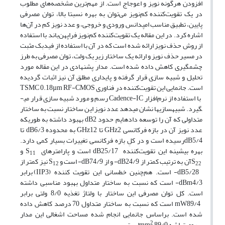
افزودن هرگونه نویز و اعوجاج است. از مهم‌ترین مشخصه‌های مطلوب
در یک تقویت‌کننده کم‌نویز می‌توان به بهره نسبتا بالا، توان مصرفی
پایین، تطبیق مناسب امپدانس ورودی و خروجی، و عدد نویز کم در آن‌ها
اشاره کرد. در این مقاله یک تقویت‌کننده کم‌نویز فراپهن‌باند با استفاده
از روش حذف نویز ارائه شده است که در آن با استفاده از فیدبک مثبت
در مسیر حذف نویز و ارائه یک ساختار زیرِ یک ولت، توان مصرفی به طرز
چشمگیری کاهش داده شده است. مدار پشنهادی در این مقاله مورد
تحلیل و شبیه سازی قرار گرفته و پایداری مطلق آن نیز اثبات گردیده
است. جانمایی این تقویت‌کننده در فناوری TSMC 0.18µm RF-CMOS
با استفاده از نرم‌افزار Cadence-IC رسم و مورد شبیه سازی قرار می­
گیرد. شبیه­سازی­ها نشان می­دهد عدد نویز این ساختار نسبت به ساختار
متداولی که آن را توسعه داده­ایم حدود dB2 بهبود داشته به طوریکه
عدد نویز آن در بازه فرکانسی GHz2 تا GHz12 به محدوده dB6/3 تا
dB5/4رسیده است و در کلِ بازه فرکانسی تغییرات بسیار کمی دارد.
بهره بیشینه این تقویت‌کننده dB25/17 است و پارامترهای S
و
11
S
آن به ترتیب کمتر از dB24/9- و از dB74/9- است و S
نیز کمتر از
12
22
dB5/28- است. هم‌چنین خطسانی این تقویت کننده (IIP3) برابر
dBm4/3- است که نسبت به ساختار متداول بهبود مناسبی داشته
است. کل توان مصرفی این ساختار با ولتاژ تغذیه 8/0 ولتی برابر
mW89/4 است که نسبت به ساختار متداول 70 درصد کاهش داده
شده است. براساس جانمایی انجام شده مساحت اشغالی این مدار
2
برروی تراشه mm
89/0است.