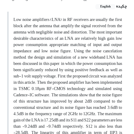
چکیده
English
Low noise amplifiers (LNA) in RF receivers are usually the first
block after the antenna that amplify the signal received from the
antenna with negligible noise and distortion. The most important
desirable characteristics of an LNA are relatively high gain, low
power consumption, appropriate matching of input and output
impedance, and low noise figure. Using the noise cancelation
method, the design and simulation of a new wideband LNA has
been discussed in this paper, in which the power consumption has
been significantly reduced by using positive feedback as well as
sub-1 volt supply voltage. First, the proposed circuit was analyzed
in this article. Then, the proposed amplifier has been implemented
in TSMC 0.18µm RF-CMOS technology and simulated using
Cadence-IC software. The simulations show that the noise figure
of this structure has improved by about 2dB compared to the
conventional structure, and its noise figure has reached 3.6dB to
4.5dB in the frequency range of 2GHz to 12GHz. The maximum
gain of the LNA is 17.25dB, and its S11 and S22 parameters are less
than -9.24dB and -9.74dB, respectively. S12 is also less than
-28.5dB. The linearity of this amplifier in term of IIP3 is