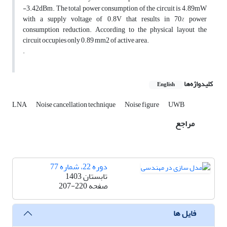
-3.42dBm. The total power consumption of the circuit is 4.89mW
with a supply voltage of 0.8V that results in 70% power
consumption reduction. According to the physical layout the
circuit occupies only 0.89 mm2 of active area.
.
کلیدواژه‌ها
English
LNA
Noise cancellation technique
Noise figure
UWB
مراجع
دوره 22، شماره 77
تابستان 1403
صفحه
207-220
فایل ها