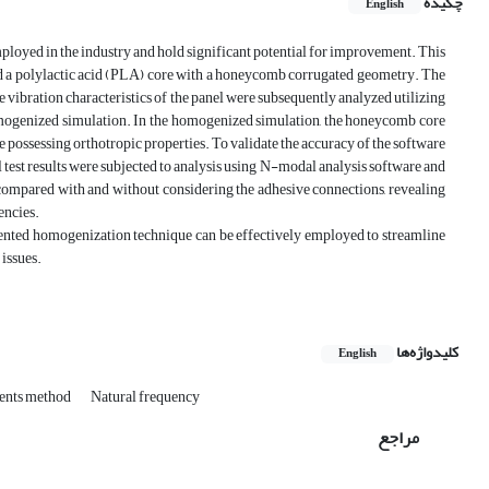
چکیده
English
mployed in the industry and hold significant potential for improvement. This
nd a polylactic acid (PLA) core with a honeycomb corrugated geometry. The
vibration characteristics of the panel were subsequently analyzed utilizing
mogenized simulation. In the homogenized simulation, the honeycomb core
 possessing orthotropic properties. To validate the accuracy of the software
test results were subjected to analysis using N-modal analysis software and
 compared with and without considering the adhesive connections, revealing
encies.
resented homogenization technique can be effectively employed to streamline
 issues.
کلیدواژه‌ها
English
ments method
Natural frequency
مراجع