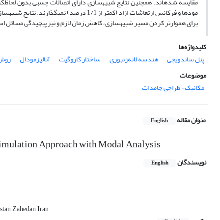
مقایسه شده­اند. همچنین نتایج شبیه­سازی دارای اتصالات چسبی بدون لحاظ­ک
برای هموارتر کردن مسیر شبیه­سازی، کاهش زمان لازم و نیز پیچیدگی مسائل اس
کلیدواژه‌ها
پنل ساندویچی
هندسه لانه‌زنبوری
ساختار کاروگیت
آنالیز‌مودال
روش 
موضوعات
مکانیک- طراحی جامدات
عنوان مقاله
English
Simulation Approach with Modal Analysis
نویسندگان
English
tan, Zahedan, Iran