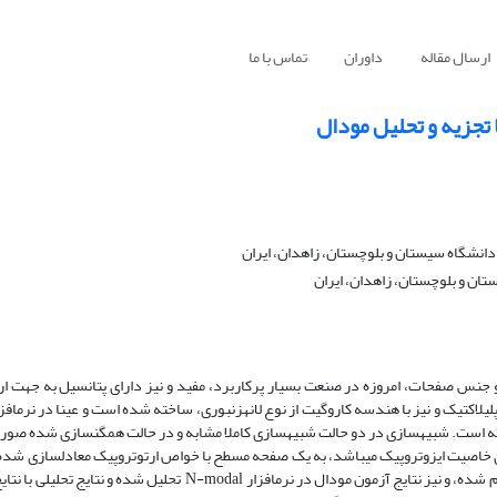
ارسال مقاله
داوران
تماس با ما
 تجزیه و تحلیل مودال
شگاه سیستان و بلوچستان، زاهدان، ایران
ن و بلوچستان، زاهدان، ایران
و جنس صفحات، امروزه در صنعت بسیار پرکاربرد، مفید و نیز دارای پتانسیل به جهت ار
تیک و نیز با هندسه کاروگیت از نوع لانه­زنبوری، ساخته شده است و عینا در نرم­افزار
ته است. شبیه­سازی در دو حالت شبیه­سازی کاملا مشابه و در حالت همگن­سازی شده صو
ارای خاصیت ایزوتروپیک میباشد، به یک صفحه مسطح با خواص ارتوتروپیک معادلسازی شد
اعتبار­سنجی شبیه­سازی نرم­افزاری، آزمایش تجربی مودال نیز بر روی نمونه انجام شده، و نیز نتایج آزمون مودال در نرم­افزار