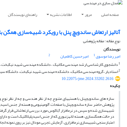
صفحه اصلی
مرور
اطلاعات نشریه
راهنمای نویسندگان
آنالیز ارتعاش ساندویچ پنل با رویکرد شبیه‌سازی همگن با
نوع مقاله : مقاله پژوهشی
نویسندگان
2
1
امیر رضا موسوی
امیرحسین کاظمیان
1
دانشجوی کارشناسی ارشد مهندسی مکانیک ، دانشکده مهندسی شهید نیکبخت، دان
2
استادیار، گروه مهندسی مکانیک، دانشکده مهندسی شهید نیکبخت، دانشگاه سیستا
10.22075/jme.2024.33202.2616
چکیده
سازه های ساندویچ­پنل با هسته­های متنوع چه از نظر هندسی و چه از نظر نوع 
پژوهش حاضر سازه ساندویچ­پنل با صفحات آلومینیومی و هسته از جنس اسیدپلی­لاک
شبیه­سازی شده و سپس در نرم­افزار آباکوس مورد بررسی ارتعاشاتی قرار گرف
در حالت همگن­­سازی، هسته لانه­زنبوری که از جنس اسیدپلی­لاکتیک است و د