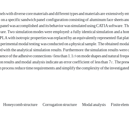
ls with diverse core materials and different types and materials are extensively e
 on a specific sandwich panel configuration consisting of aluminum face sheets a
s panel was accomplished and its behavior was simulated using CATIA software. The 
are. Two simulation modes were employed: a fully identical simulation and a ho
LA with isotropic properties was replaced by an equivalently represented flat plate
xperimental modal testing was conducted on a physical sample. The obtained modal 
 with the analytical simulation results. Furthermore, the simulation results were
ence of the adhesive connections (less than 1.1%) on mode shapes and natural frequ
n results and modal analysis indicate an error coefficient of less than 7%. The p
n process, reduce time requirements, and simplify the complexity of the investigated
Honeycomb structure
Corrugation structure
Modal analysis
Finite ele