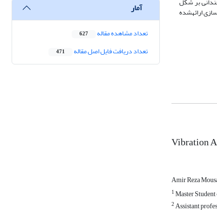
چندانی بر شکل
آمار
از %7 می­باشد. میتوان از تکنیک همگن­سازی ارائه­شده
تعداد مشاهده مقاله
627
تعداد دریافت فایل اصل مقاله
471
Vibration A
Amir Reza Mous
1
Master Student 
2
Assistant profe