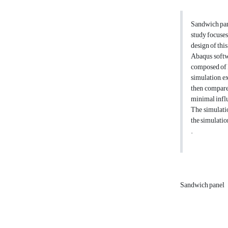
Sandwich pane
study focuses
design of thi
Abaqus softw
composed of P
simulation, e
then compared
minimal influ
The simulatio
the simulatio
.
Sandwich panel