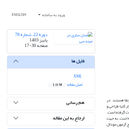
ورود به سامانه
ENGLISH
دوره 22، شماره 78
پاییز 1403
صفحه
17-30
فایل ها
XML
اصل مقاله
1.11 M
تقا هستند. در
هم رسانی
 کتیا طراحی و
رت گرفته است.
ارجاع به این مقاله
ه است. به جهت
 N-modal تحلیل شده و نتایج تحلیلی با نتایج آزمون مودال