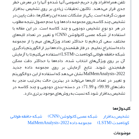
تلفن همراه افراد وارد حریم خصوصی آنها شده و آنها را در معرض خطر
جدی قرار می‌دهند. تاکنون تحقیقات زیادی بر روی تشخیص بدافزار
صورت گرفته است. یکی از مشکلات عمده این راهکارها، دقت پایین در
تشخیص چند کلاسه روی مجموعه داده‌ها و یا عدم حصول نتیجه مطلوب
در هر دو نوع تشخیص دودویی و چند کلاسه است. در این مقاله با
استفاده از شبکه عصبی کانولوشن (CNN) و تغییر در تعداد لایه‌های
مختلف، سعی کرده‌ایم تا حداکثر تعداد ویژگی‌های مهم را از مجموعه
داده استخراج نماییم. در فاز طبقه‌بندی داده‌ها نیز از الگوریتم یادگیری
شبکه حافظه طولانی کوتاه‌مدت (LSTM) استفاده می‌کنیم تا با آزمایش
آن بر روی ویژگی‌های انتخاب شده، داده‌ها با حداکثر دقت ممکن
طبقه‌بندی شوند. نتایج آزمایش بر روی مجموعه داده جدید
MalMemAnalysis-2022 نشان می‌دهد که استفاده از این دو الگوریتم
و تغییر در تعداد لایه‌ها می‌تواند در بهترین حالت به‌ترتیب منجر به
دقت‌های 99.99% و 71.99% در دسته-بندی دودویی و چند کلاسه در
تشخیص بدافزار شود که نسبت به روش‌های موجود برتری دارد.
کلیدواژه‌ها
تشخیص بدافزار
شبکه عصبی کانولوشن (CNN)
شبکه حافظه طولانی
کوتاه‌مدت (LSTM)
مجموعه داده MalMemAnalysis-2022
موضوعات