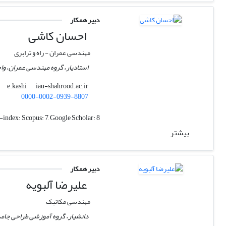
دبیر همکار
احسان کاشی
مهندسی عمران - راه و ترابری
استادیار، گروه مهندسی عمران، واح
iau-shahrood.ac.ir
e.kashi
0000-0002-0939-8807
-index:
Scopus: 7, Google Scholar: 8
بیشتر
دبیر همکار
علیرضا آلبویه
مهندسی مکانیک
دانشیار، گروه آموزشی طراحی جام