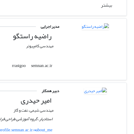
بیشتر
مدیر اجرایی
راضیه راستگو
مهندسی کامپیوتر
semnan.ac.ir
rrastgoo
دبیر همکار
امیر حیدری
مهندسی شیمی، نفت و گاز
استادیار، گروه آموزشی طراحی فرا
profile.semnan.ac.ir/#about_me