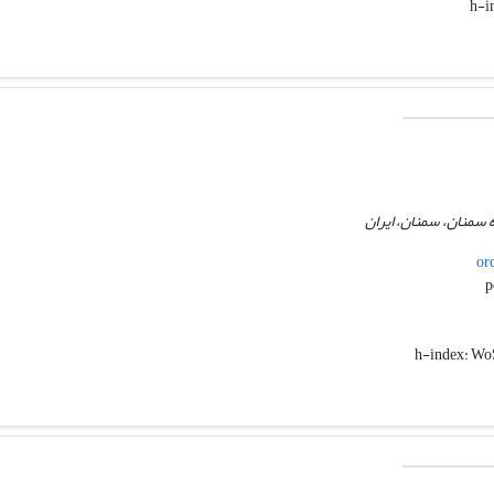
h-i
سمنان، سمنان، ایران
or
h-index:
WoS