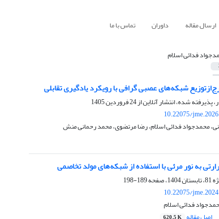
ارسال مقاله
داوران
تماس با ما
دجواد فدائی اسلام
ج‌از‌توزیع شبکه‌های عصبی گرافی با رویکرد یادگیری تقابلی
ر، پذیرفته شده، انتشار آنلاین از
24 فروردین 1405
10.22075/jme.2026
ی، محمدجواد فدائی اسلام، رضا مرتضوی، محمد رحمانی منش
رتی به نور مرئی با استفاده از شبکه‌های مولد تخاصمی
189-198
10.22075/jme.2024
حمدجواد فدائی اسلام
اصل مقاله
620.5 K