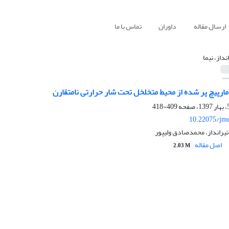
ارسال مقاله
داوران
تماس با ما
نداز، نیما
مارپیچ پر شده از محیط متخلخل تحت شار حرارتی نامتقارن
409-418
10.22075/jme
 تیرانداز، محمدصادق ولیپور
اصل مقاله
2.03 M