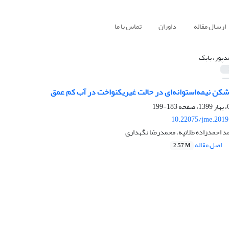
ارسال مقاله
داوران
تماس با ما
دپور، بابک
شکن نیمه‌استوانه‌ای در حالت غیریکنواخت در آب کم عمق
183-199
10.22075/jme.2019
د احمدزاده طلاتپه، محمدرضا نگهداری
اصل مقاله
2.57 M