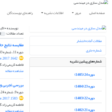
صفحه اصلی
مرور
اطلاعات نشریه
راهنمای نویسندگان
نویسنده =
اکب
تعداد مقالات:
2
مقالات آماده انتشار
مقایسه نتایج حاصل از شبکه‏ های عصبی MLP و RBF
شماره جاری
دوره 11، شماره 33، تابستان 1392، صفحه
e.2017.1642
شماره‌های پیشین نشریه
فاطمه کریمی زاد 
مشاهده مقاله
دوره 24 (1405)
بررسی تجربی و م
دوره 23 (1404)
دوره 9، شماره 24، بهار 1390، صفحه
دوره 22 (1403)
e.2017.1583
فاطمه کریمی زاد گ
دوره 21 (1402)
مشاهده مقاله