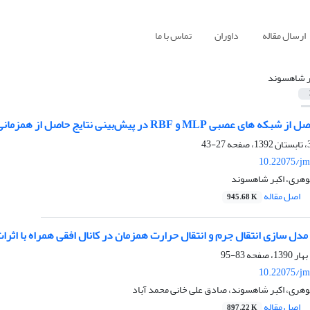
ارسال مقاله
داوران
تماس با ما
ر شاهسوند
 در پیش‌بینی نتایج حاصل از همزمانی پدیده‏ های انتقال جرم و انتقال حرارت
27-43
10.22075/jm
گوهری، اکبر شاهسوند
اصل مقاله
945.68 K
دل سازی انتقال جرم و انتقال حرارت همزمان در کانال افقی همراه با اثرات
83-95
10.22075/jm
وهری، اکبر شاهسوند، صادق علی خانی محمد آباد
اصل مقاله
897.22 K